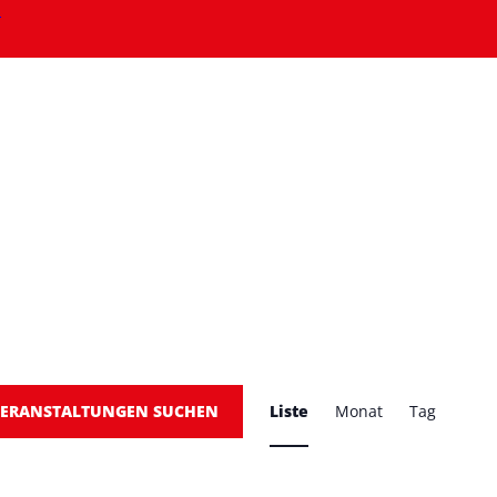
N
V
ERANSTALTUNGEN SUCHEN
Liste
Monat
Tag
E
R
A