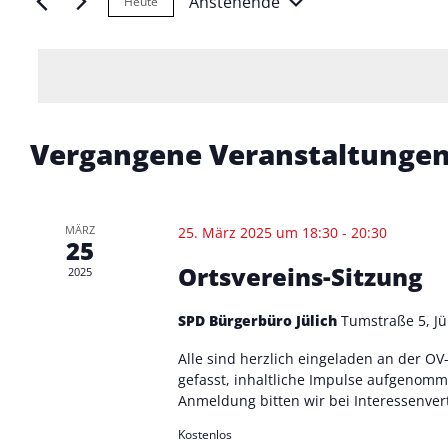
Anstehende
Heute
D
e
A
a
S
N
t
c
u
h
S
m
l
Vergangene Veranstaltunge
T
w
ü
ä
s
A
h
s
l
e
MÄRZ
25. März 2025 um 18:30
-
20:30
L
25
e
l
Ortsvereins-Sitzung
2025
T
n
w
.
o
U
SPD Bürgerbüro Jülich
Tumstraße 5, Jü
r
Alle sind herzlich eingeladen an der O
N
t
gefasst, inhaltliche Impulse aufgenomm
e
Anmeldung bitten wir bei Interessenver
G
i
Kostenlos
n