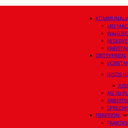
KOMMUNALW
MO MAC
WAHLBE
RESERVE
KREIST
ORTSVEREIN
VORSTA
JUSOS J
JUS
AG 60 P
ARBEITS
SPRECH
FRAKTION
FRAKTIO