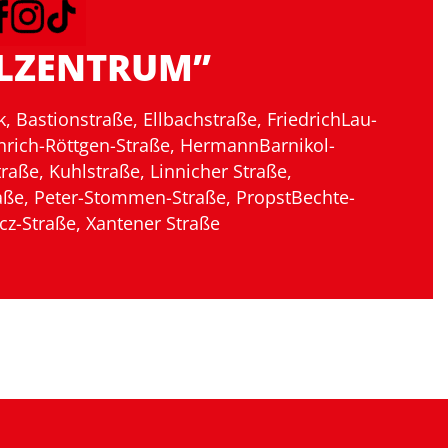
ULZENTRUM”
 Bastionstraße, Ellbachstraße, FriedrichLau-
inrich-Röttgen-Straße, HermannBarnikol-
aße, Kuhlstraße, Linnicher Straße,
raße, Peter-Stommen-Straße, PropstBechte-
cz-Straße, Xantener Straße