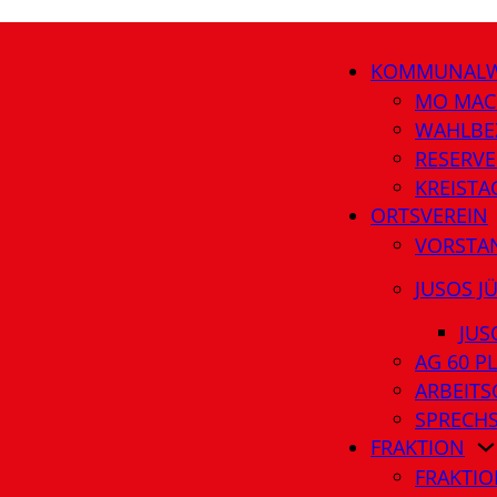
KOMMUNALW
MO MAC
WAHLBE
RESERVE
KREIST
ORTSVEREIN
VORSTA
JUSOS J
JUS
AG 60 P
ARBEITS
SPRECH
FRAKTION
FRAKTIO