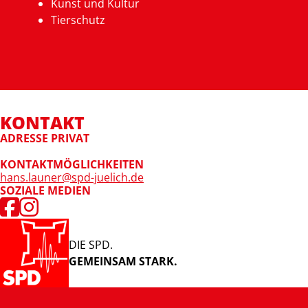
Kunst und Kultur
Tierschutz
KONTAKT
ADRESSE PRIVAT
KONTAKTMÖGLICHKEITEN
hans.launer@spd-juelich.de
SOZIALE MEDIEN
DIE SPD.
GEMEINSAM STARK.