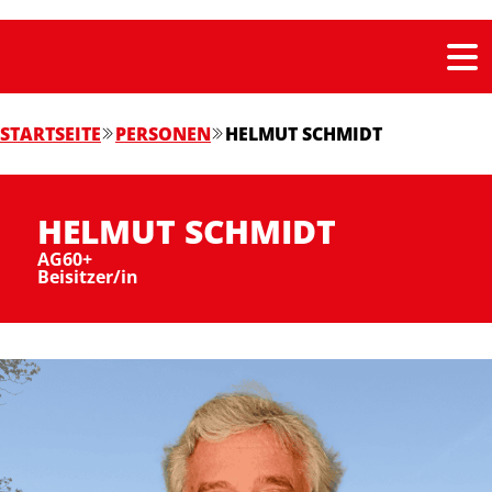
STARTSEITE
PERSONEN
HELMUT SCHMIDT
HELMUT SCHMIDT
AG60+
Beisitzer/in