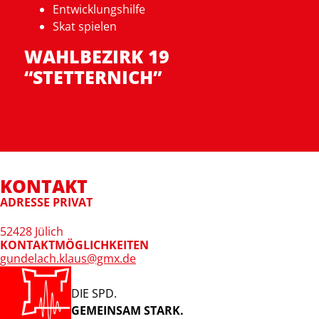
Entwicklungshilfe
Skat spielen
WAHLBEZIRK 19
“STETTERNICH”
KONTAKT
ADRESSE PRIVAT
52428 Jülich
KONTAKTMÖGLICHKEITEN
gundelach.klaus@gmx.de
DIE SPD.
GEMEINSAM STARK.