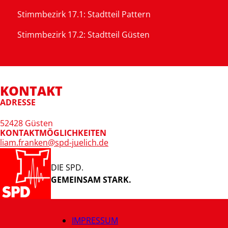
Stimmbezirk 17.1:
Stadtteil Pattern
Stimmbezirk 17.2:
Stadtteil Güsten
KONTAKT
ADRESSE
52428 Güsten
KONTAKTMÖGLICHKEITEN
liam.franken@spd-juelich.de
DIE SPD.
GEMEINSAM STARK.
IMPRESSUM