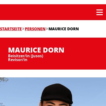
STARTSEITE
PERSONEN
MAURICE DORN
MAURICE DORN
Beisitzer/in (Jusos)
Revisor/in