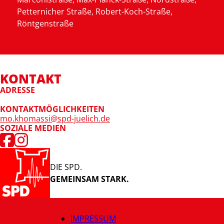
Petternicher
Straße, Robert-Koch-Straße,
Röntgenstraße
KONTAKT
ADRESSE
KONTAKTMÖGLICHKEITEN
mo.khomassi@spd-juelich.de
SOZIALE MEDIEN
DIE SPD.
GEMEINSAM STARK.
IMPRESSUM