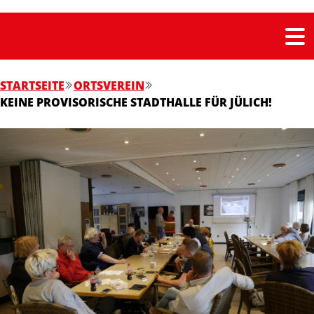
STARTSEITE
ORTSVEREIN
KEINE PROVISORISCHE STADTHALLE FÜR JÜLICH!