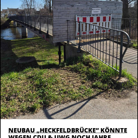
NEUBAU „HECKFELDBRÜCKE” KÖNNTE
WEGEN CDU & UWG NOCH JAHRE