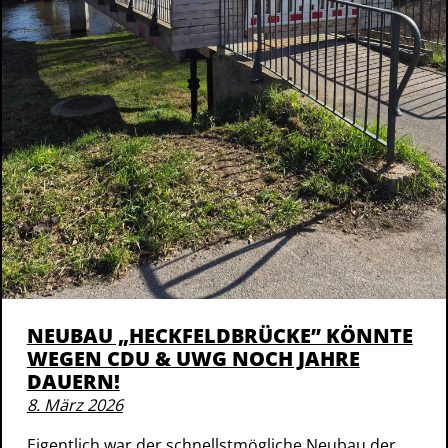
NEUBAU „HECKFELDBRÜCKE” KÖNNTE
WEGEN CDU & UWG NOCH JAHRE
DAUERN!
8. März 2026
Eigentlich war der schnellstmögliche Neubau der