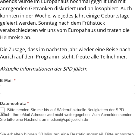
Abends wurde im Europahaus nochmal gegrillt und mit
anregenden Getränken diskutiert und philosophiert. Auch
konnten in der Woche, wie jedes Jahr, einige Geburtstage
gefeiert werden. Sonntag nach dem Frühstück
verabschiedeten wir uns vom Europahaus und traten die
Heimreise an.
Die Zusage, dass im nächsten Jahr wieder eine Reise nach
Aurich auf dem Programm steht, freute alle Teilnehmer.
Aktuelle Informationen der SPD Jülich:
Newsdienst
E-Mail
*
SPD Jülich
Datenschutz
*
Bitte senden Sie mir bis auf Widerruf aktuelle Neuigkeiten der SPD
Jülich. Ihre eMail-Adresse wird nicht weitergegeben. Zum Abmelden senden
Sie bitte eine Nachricht an medien@spd-juelich.de
Sie erhalten binnen 30 Minuten eine Bestätigungsmail. Bitte antworten