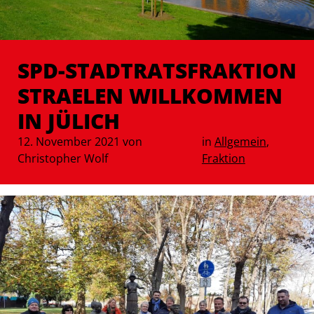
SPD-STADTRATSFRAKTION
STRAELEN WILLKOMMEN
IN JÜLICH
12. November 2021 von
in
Allgemein
,
Christopher Wolf
Fraktion