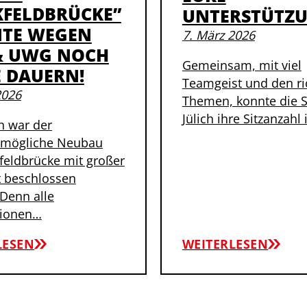
KFELDBRÜCKE”
UNTERSTÜTZU
TE WEGEN
7. März 2026
& UWG NOCH
Gemeinsam, mit viel
E DAUERN!
Teamgeist und den ri
2026
Themen, konnte die 
Jülich ihre Sitzanzahl
ch war der
tmögliche Neubau
feldbrücke mit großer
 beschlossen
Denn alle
tionen…
LESEN
WEITERLESEN