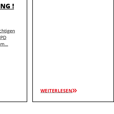
NG !
chtigen
SPD
 im…
WEITERLESEN