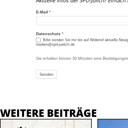
Aktu
elle Infos der SPD-Jülich? Einfac
Newsdienst
E-Mail
*
SPD Jülich
Datenschutz
*
Bitte senden Sie mir bis auf Widerruf aktuelle Neu
medien@spd-juelich.de
Sie erhalten binnen 30 Minuten eine Bestätigungsma
Senden
WEITERE BEITRÄGE