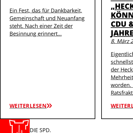
„HEC
Ein Fest, das für Dankbarkeit,
KÖNN
Gemeinschaft und Neuanfang
CDU 
steht. Nach einer Zeit der
JAHR
Besinnung erinnert…
8. März 
Eigentli
schnells
der Heck
Mehrheit
worden. 
Ratsfrak
WEITERLESEN
WEITER
DIE SPD.