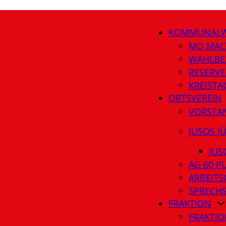
KOMMUNALW
MO MAC
WAHLBE
RESERVE
KREIST
ORTSVEREIN
VORSTA
JUSOS J
JUS
AG 60 P
ARBEITS
SPRECH
FRAKTION
FRAKTIO