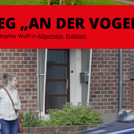
G „AN DER VOGE
istopher Wolf
in
Allgemein
,
Fraktion