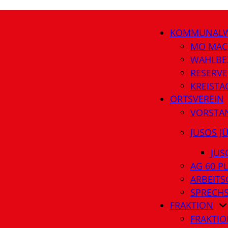
KOMMUNALW
MO MAC
WAHLBE
RESERVE
KREIST
ORTSVEREIN
VORSTA
JUSOS J
JUS
AG 60 P
ARBEITS
SPRECH
FRAKTION
FRAKTIO